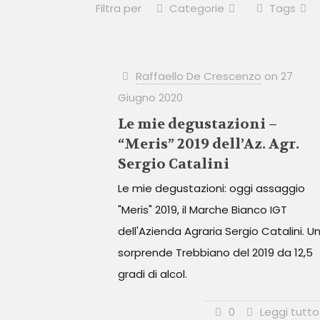
Filtra per
Categorie
Tags
Raffaello De Crescenzo
on
27
Giugno 2020
Le mie degustazioni –
“Meris” 2019 dell’Az. Agr.
Sergio Catalini
Le mie degustazioni: oggi assaggio
"Meris" 2019, il Marche Bianco IGT
dell'Azienda Agraria Sergio Catalini. U
sorprende Trebbiano del 2019 da 12,5
gradi di alcol.
0
Leggi tutto