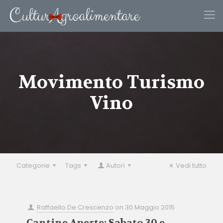
Movimento Turismo
Vino
Categorie
Tags
Autori
Vedi tutto
Raffaello De Crescenzo
on
30 Maggio 2015
Cantine Aperte: Sabato 30 e