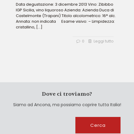
Data degustazione: 3 dicembre 2013 Vino: Zibibbo
IGP Sicilia, vino liquoroso Azienda: Azienda Duca di
Castelmonte (Trapani) Titolo alcolometrico: 16° alc.
Annata: non indicata Esame visivo: – Limpidezza:
cristallino,
[…]
0
Leggi tutto
Dove ci troviamo?
Siamo ad Ancona, ma possiamo coprire tutta Italia!
Cerca
Cerca