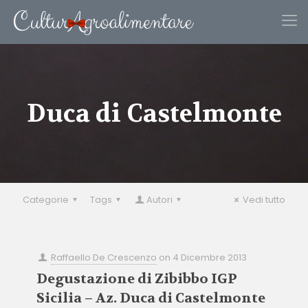
Duca di Castelmonte
Categorie
Tags
Autori
Vedi tutto
Raffaello De Crescenzo
on
4 Dicembre 2013
Degustazione di Zibibbo IGP
Sicilia – Az. Duca di Castelmonte