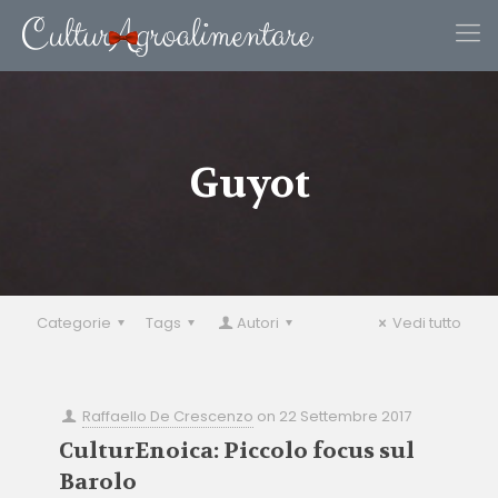
Guyot
Categorie
Tags
Autori
Vedi tutto
Raffaello De Crescenzo
on
22 Settembre 2017
CulturEnoica: Piccolo focus sul
Barolo