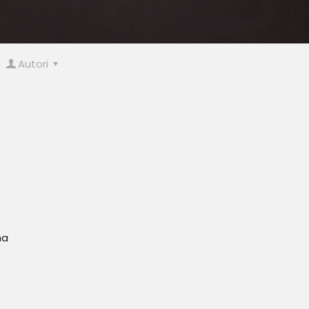
Autori
ma