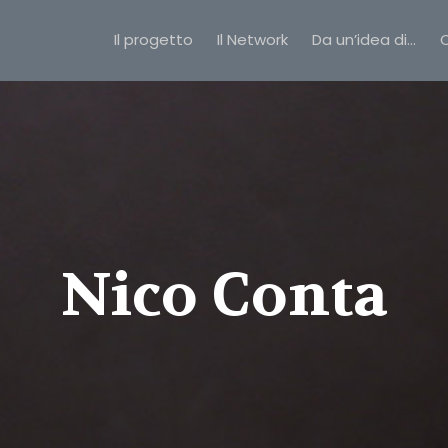
Il progetto
Il Network
Da un’idea di…
C
Nico Conta