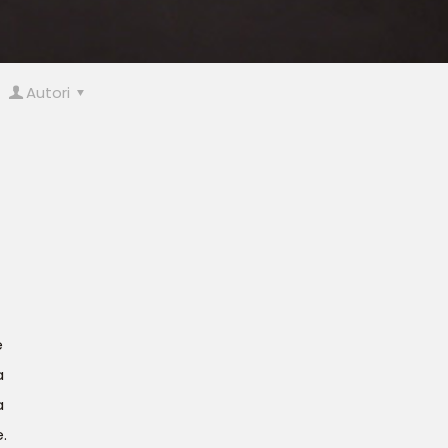
Autori
e
a
a
.