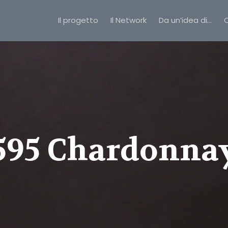
Il progetto
Il Network
Da un’idea di…
C
595 Chardonna