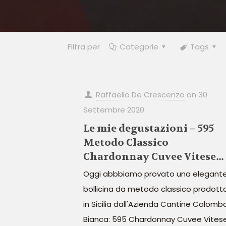
Filtra per
Categorie
Tags
Raffaello De Crescenzo
on
30
Settembre 2020
Le mie degustazioni – 595
Metodo Classico
Chardonnay Cuvee Vitese
della Cantina Colomba
Oggi abbbiamo provato una elegant
Bianca
bollicina da metodo classico prodott
in Sicilia dall'Azienda Cantine Colomb
Bianca: 595 Chardonnay Cuvee Vitese