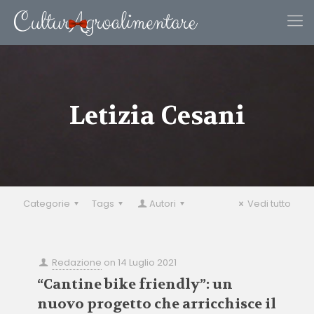
Letizia Cesani
Categorie
Tags
Autori
Vedi tutto
Redazione
on
14 Luglio 2021
“Cantine bike friendly”: un
nuovo progetto che arricchisce il