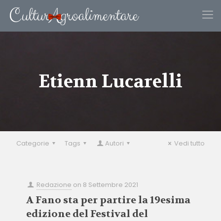
Etienn Lucarelli
Categorie
Tags
Autori
Vedi tutto
Redazione
on
8 Settembre 2021
A Fano sta per partire la 19esima
edizione del Festival del