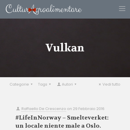
Vulkan
Categorie
Tags
Autori
Vedi tutto
Raffaello De Crescenzo
on
29 Febbraio 2016
#LifeInNorway – Smelteverket:
un locale niente male a Oslo.