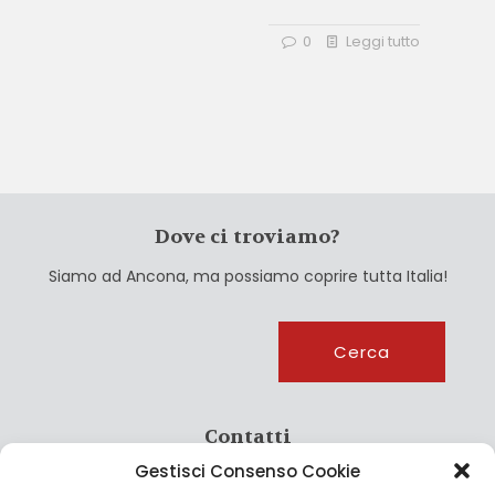
0
Leggi tutto
Dove ci troviamo?
Siamo ad Ancona, ma possiamo coprire tutta Italia!
Cerca
Cerca
Contatti
Gestisci Consenso Cookie
info@culturagroalimentare.com