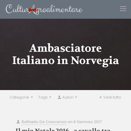
Ambasciatore
Italiano in Norvegia
Categorie
Tags
Autori
Vedi tutto
Raffaello De Crescenzo
on
9 Gennaio 2017
Il mio Natale 2016…a cavallo tra