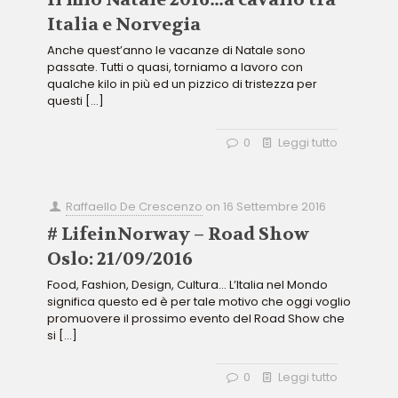
Italia e Norvegia
Anche quest’anno le vacanze di Natale sono
passate. Tutti o quasi, torniamo a lavoro con
qualche kilo in più ed un pizzico di tristezza per
questi
[…]
0
Leggi tutto
Raffaello De Crescenzo
on
16 Settembre 2016
# LifeinNorway – Road Show
Oslo: 21/09/2016
Food, Fashion, Design, Cultura… L’Italia nel Mondo
significa questo ed è per tale motivo che oggi voglio
promuovere il prossimo evento del Road Show che
si
[…]
0
Leggi tutto