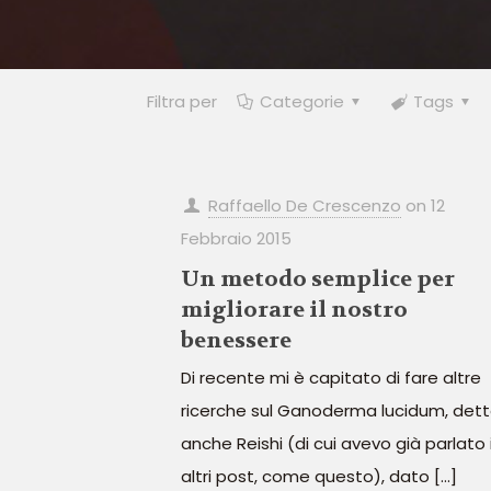
Filtra per
Categorie
Tags
Raffaello De Crescenzo
on
12
Febbraio 2015
Un metodo semplice per
migliorare il nostro
benessere
Di recente mi è capitato di fare altre
ricerche sul Ganoderma lucidum, det
anche Reishi (di cui avevo già parlato 
altri post, come questo), dato
[…]