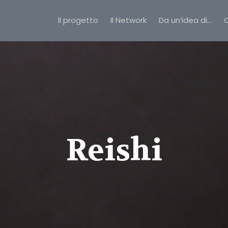
Il progetto
Il Network
Da un’idea di…
C
Reishi