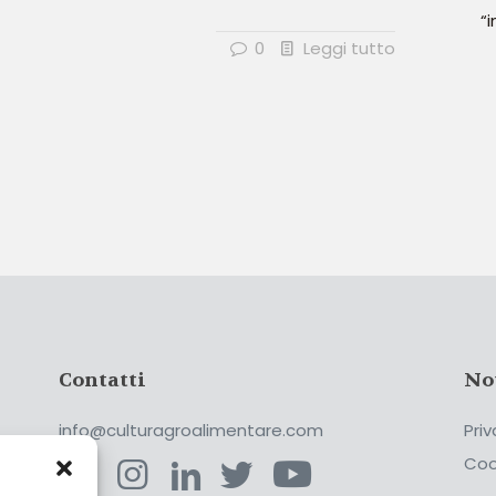
“i
0
Leggi tutto
Contatti
No
info@culturagroalimentare.com
Priv
Coo