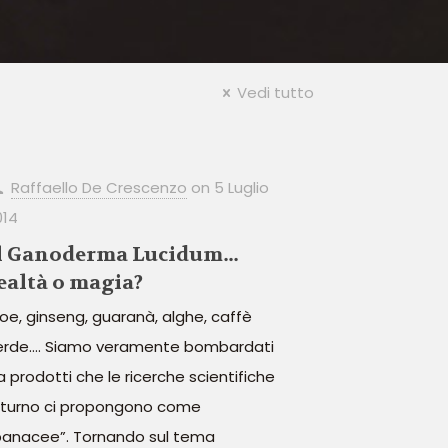
Vedi tutto
Raffaello De Crescenzo
on
5 Luglio
014
l Ganoderma Lucidum…
ealtà o magia?
loe, ginseng, guaranà, alghe, caffè
erde…. Siamo veramente bombardati
a prodotti che le ricerche scientifiche
 turno ci propongono come
panacee”. Tornando sul tema