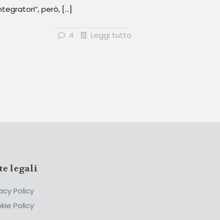
ntegratori”, però,
[…]
4
Leggi tutto
te legali
acy Policy
kie Policy