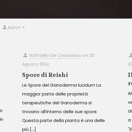
Autori
Raffaello De Crescenzo
on
20
Agosto 2014
2
Spore di Reishi
I
r
Le Spore del Ganoderma lucidum La
A
maggior parte delle proprietà
v
terapeutiche del Ganoderma si
to
d
trovano all’interno delle sue spore.
in
a
Questa parte della pianta è una delle
“
più
[…]