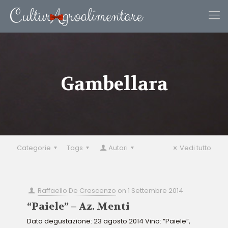
Gambellara
Categorie
Tags
Autori
Vedi tutto
Raffaello De Crescenzo
on
1 Settembre 2014
“Paiele” – Az. Menti
Data degustazione: 23 agosto 2014 Vino: “Paiele”,