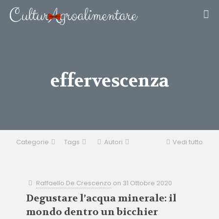
effervescenza
Categorie
Tags
Autori
Vedi tutto
Raffaello De Crescenzo
on
31 Ottobre 2020
Degustare l’acqua minerale: il
mondo dentro un bicchier