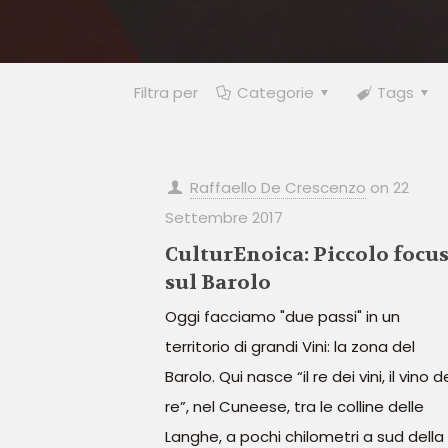
Filtra per
Categorie
Tags
Raffaello De Crescenzo
on
22
Settembre 2017
CulturEnoica: Piccolo focu
sul Barolo
Oggi facciamo "due passi" in un
territorio di grandi Vini: la zona del
Barolo. Qui nasce “il re dei vini, il vino d
re”, nel Cuneese, tra le colline delle
Langhe, a pochi chilometri a sud della