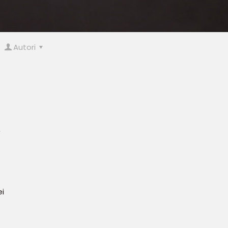
Autori
s
ei