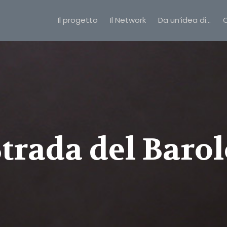
Il progetto
Il Network
Da un’idea di…
C
trada del Baro