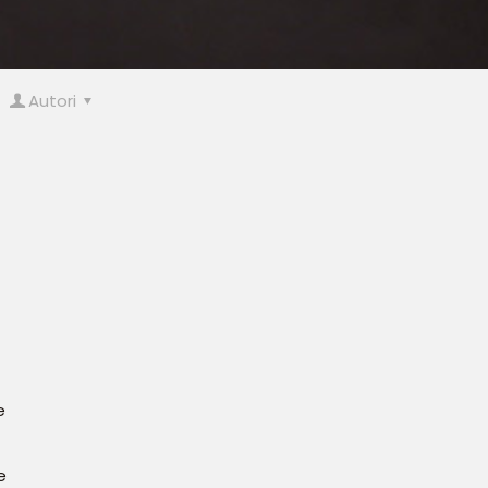
Autori
e
e