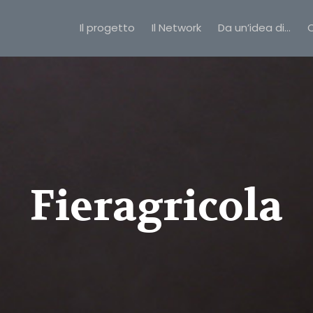
Il progetto
Il Network
Da un’idea di…
C
Fieragricola