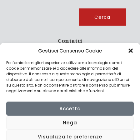
Cerca
Cerca
Contatti
Gestisci Consenso Cookie
info@culturagroalimentare.com
Per fornire le migliori esperienze, utilizziamo tecnologie come i
cookie per memorizzare e/o accedere alle informazioni del
dispositivo. Il consenso a queste tecnologie ci permetterà di
elaborare dati come il comportamento di navigazione o ID unici
Note legali
su questo sito. Non acconsentire o ritirare il consenso può influire
negativamente su alcune caratteristiche e funzioni.
Privacy Policy
Cookie Policy
Accetta
Nega
Visualizza le preferenze
© 2022 CulturAgroalimentare di Raffaello De Crescenzo - P.IVA