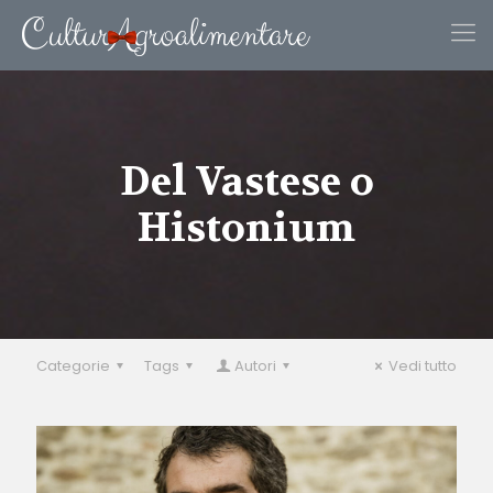
Del Vastese o
Histonium
Categorie
Tags
Autori
Vedi tutto