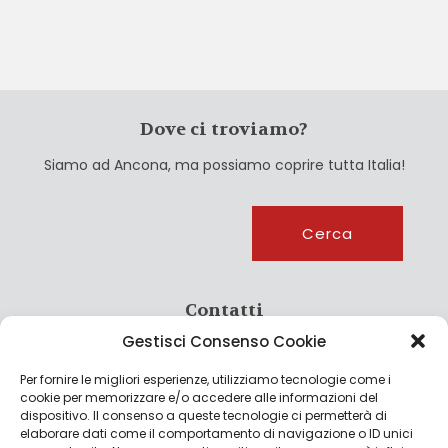
Dove ci troviamo?
Siamo ad Ancona, ma possiamo coprire tutta Italia!
Cerca
Cerca
Contatti
Gestisci Consenso Cookie
info@culturagroalimentare.com
Per fornire le migliori esperienze, utilizziamo tecnologie come i
cookie per memorizzare e/o accedere alle informazioni del
dispositivo. Il consenso a queste tecnologie ci permetterà di
elaborare dati come il comportamento di navigazione o ID unici
Note legali