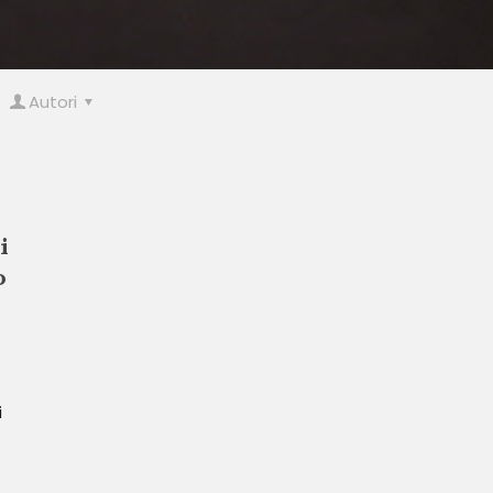
Autori
i
o
i