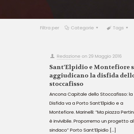
Filtra per
Categorie
Tags
Redazione
on
29 Maggio 2016
Sant'Elpidio e Montefiore s
aggiudicano la disfida dell
stoccafisso
Ancona Capitale dello Stoccafisso: la
Disfida va a Porto Sant’Elpidio e a
Montefiore. Marinelli: “Ma piazza Pertin
è invivibile. Proporremo un progetto al
sindaco” Porto Sant’Elpidio
[…]