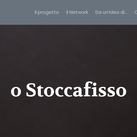
Il progetto
Il Network
Da un’idea di…
C
o Stoccafisso