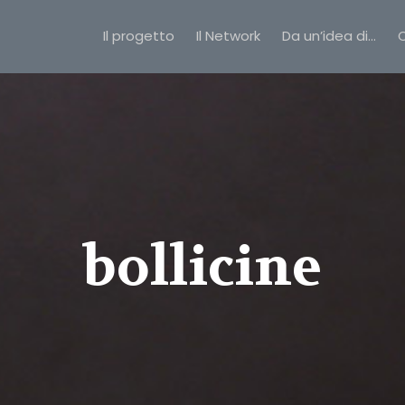
Il progetto
Il Network
Da un’idea di…
C
bollicine