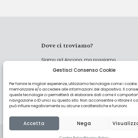
Dove ci troviamo?
Siamo ad Ancona, ma possiamo
coprire tutta Italia!
Gestisci Consenso Cookie
Per fornire le migliori esperienze, utilizziamo tecnologie come i cookie
Cerca
memorizzare e/o accedere alle informazioni del dispositivo. Il cons
Cer
queste tecnologie ci permetterà di elaborare dati come il comporta
navigazione o ID unici su questo sito. Non acconsentire o ritirare il 
può influire negativamente su alcune caratteristiche e funzioni.
Accetta
Nega
Visualizz
Cookie Policy
Privacy Policy