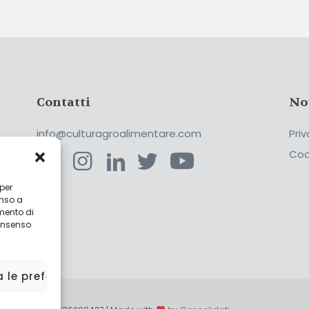
Contatti
No
info@culturagroalimentare.com
Priv
Coo
 per
enso a
ca
mento di
consenso
a le preferenze