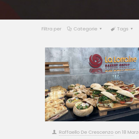
Filtra per
Categorie
Tags
Raffaello De Crescenzo
on
18 Marz