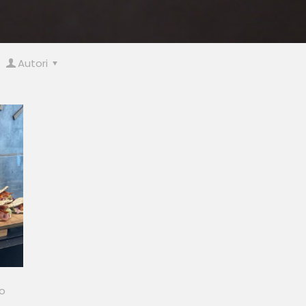
Autori
o