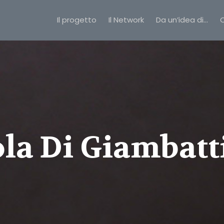
Il progetto
Il Network
Da un’idea di…
C
la Di Giambatt