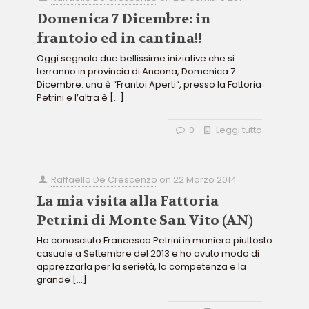
Domenica 7 Dicembre: in
frantoio ed in cantina!!
Oggi segnalo due bellissime iniziative che si
terranno in provincia di Ancona, Domenica 7
Dicembre: una è “Frantoi Aperti“, presso la Fattoria
Petrini e l’altra è
[…]
0
Leggi tutto
Raffaello De Crescenzo
on
22 Marzo 2014
La mia visita alla Fattoria
Petrini di Monte San Vito (AN)
Ho conosciuto Francesca Petrini in maniera piuttosto
casuale a Settembre del 2013 e ho avuto modo di
apprezzarla per la serietà, la competenza e la
grande
[…]