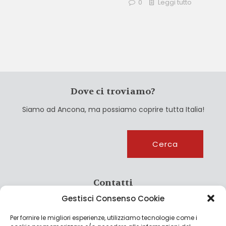
0
Leggi tutto
Dove ci troviamo?
Siamo ad Ancona, ma possiamo coprire tutta Italia!
Cerca
Cerca
Contatti
Gestisci Consenso Cookie
info@culturagroalimentare.com
Per fornire le migliori esperienze, utilizziamo tecnologie come i