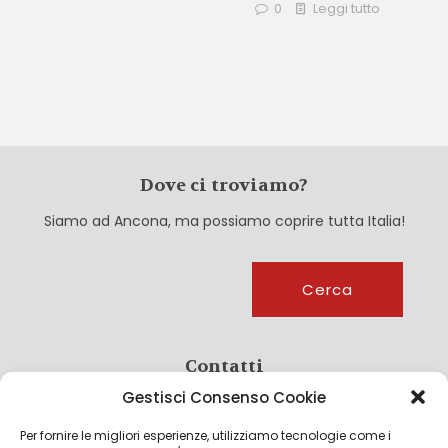
0
Leggi tutto
Dove ci troviamo?
Siamo ad Ancona, ma possiamo coprire tutta Italia!
Cerca
Cerca
Contatti
Gestisci Consenso Cookie
info@culturagroalimentare.com
Per fornire le migliori esperienze, utilizziamo tecnologie come i