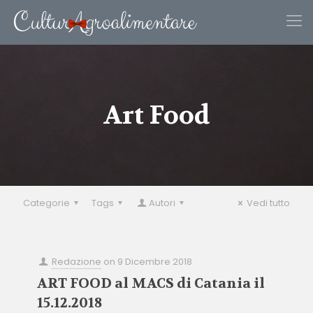
Art Food
Categorie
Tags
Autori
Vedi tutto
Redazione
on
9 Dicembre 2018
ART FOOD al MACS di Catania il
15.12.2018