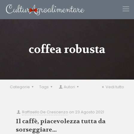
coffea robusta
Categorie
Tags
Autori
Vedi tutto
Raffaello De Crescenzo
on
23 Agosto 2021
Il caffè, piacevolezza tutta da
sorseggiare…