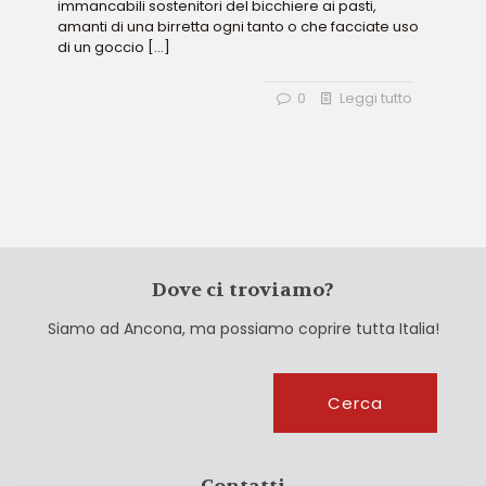
immancabili sostenitori del bicchiere ai pasti,
amanti di una birretta ogni tanto o che facciate uso
di un goccio
[…]
0
Leggi tutto
Dove ci troviamo?
Siamo ad Ancona, ma possiamo coprire tutta Italia!
Cerca
Cerca