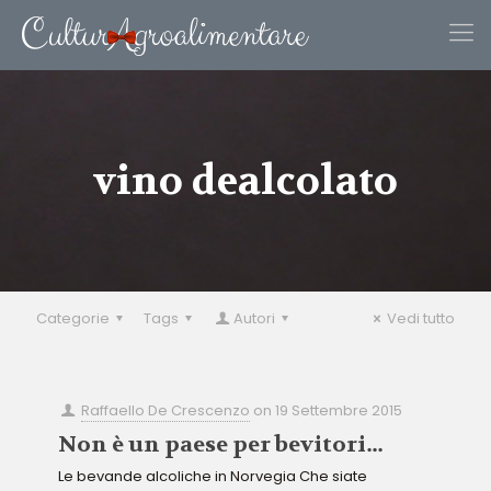
vino dealcolato
Categorie
Tags
Autori
Vedi tutto
Raffaello De Crescenzo
on
19 Settembre 2015
Non è un paese per bevitori…
Le bevande alcoliche in Norvegia Che siate