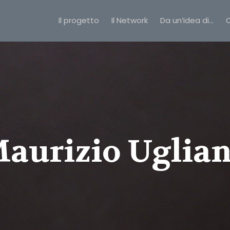
Il progetto
Il Network
Da un’idea di…
C
aurizio Uglia