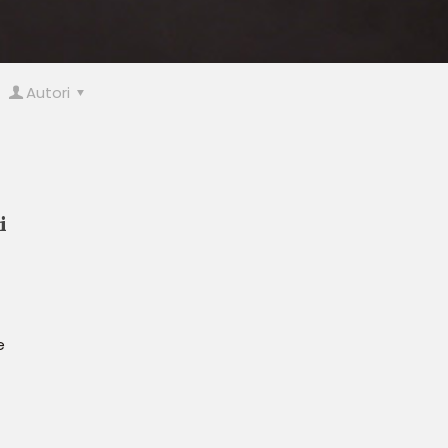
Autori
i
e