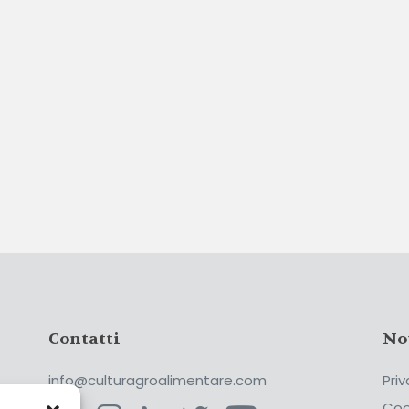
Contatti
No
info@culturagroalimentare.com
Priv
Coo