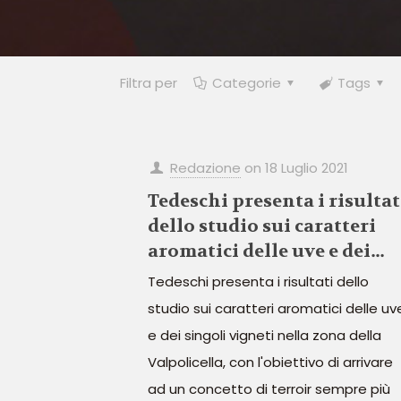
Filtra per
Categorie
Tags
Redazione
on
18 Luglio 2021
Tedeschi presenta i risultat
dello studio sui caratteri
aromatici delle uve e dei
singoli vigneti nella zona
Tedeschi presenta i risultati dello
della Valpolicella
studio sui caratteri aromatici delle uv
e dei singoli vigneti nella zona della
Valpolicella, con l'obiettivo di arrivare
ad un concetto di terroir sempre più