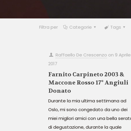
Filtra per
Categorie
Tags
Raffaello De Crescenzo
on
9 Aprile
2017
Farnito Carpineto 2003 &
Maccone Rosso 17° Angiuli
Donato
Durante la mia ultima settimana ad
Oslo, mi sono congedato da uno dei
miei migliori amici con una bella serat
di degustazione, durante la quale