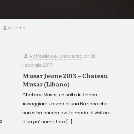
Autori
Raffaello De Crescenzo
on
28
Febbraio 2017
Musar Jeune 2013 – Chateau
Musar (Libano)
Chateau Musar, un salto in Libano…
Assaggiare un vino di una Nazione che
non si ha ancora avuto modo di visitare
a
è un po’ come fare
[…]