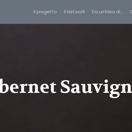
Il progetto
Il Network
Da un’idea di…
C
bernet Sauvig