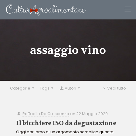
assaggio vino
Categorie
Tags
Autori
Vedi tutto
Raffaello De Crescenzo
on
22 Maggio 2020
Il bicchiere ISO da degustazione
Oggi parliamo di un argomento semplice quanto