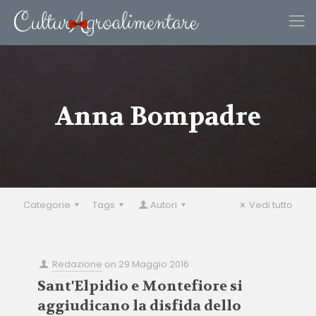
Anna Bompadre
Categorie
Tags
Autori
Vedi tutto
Redazione
on
29 Maggio 2016
Sant'Elpidio e Montefiore si
aggiudicano la disfida dello