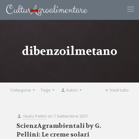
dibenzoilmetano
Categorie
Tags
Autori
Vedi tutto
Giulio Pellini
on
7 Settembre 2017
ScienzAgrambientali by G.
Pellini: Le creme solari