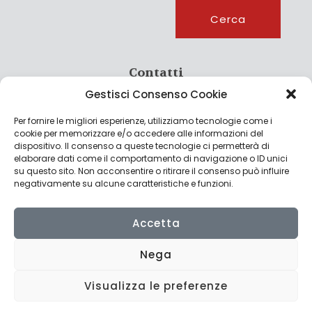
Cerca
Cerca
Contatti
Gestisci Consenso Cookie
info@culturagroalimentare.com
Per fornire le migliori esperienze, utilizziamo tecnologie come i
cookie per memorizzare e/o accedere alle informazioni del
dispositivo. Il consenso a queste tecnologie ci permetterà di
elaborare dati come il comportamento di navigazione o ID unici
Note legali
su questo sito. Non acconsentire o ritirare il consenso può influire
negativamente su alcune caratteristiche e funzioni.
Privacy Policy
Cookie Policy
Accetta
Nega
Visualizza le preferenze
© 2022 CulturAgroalimentare di Raffaello De Crescenzo - P.IVA
02636290427 | Made with
by
Consolidati