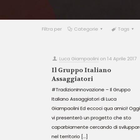
Filtra per
Categorie
Tags
Luca Giampaolini
on
14 Aprile 2017
Il Gruppo Italiano
Assaggiatori
#TradizionInnovazione – Il Gruppo
Italiano Assaggiatori di Luca
Giampaolini Ed eccoci qua amici! Oggi
vi presenterò un progetto che sto
caparbiamente cercando di sviluppar
nel territorio
[…]