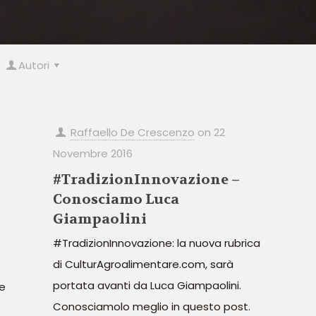
Autori
Raffaello De Crescenzo
on
22
Novembre 2016
#TradizionInnovazione –
Conosciamo Luca
Giampaolini
#TradizionInnovazione: la nuova rubrica
di CulturAgroalimentare.com, sarà
portata avanti da Luca Giampaolini.
e
Conosciamolo meglio in questo post.