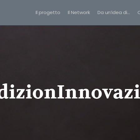
Il progetto
Il Network
Da un’idea di…
C
dizionInnovaz