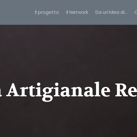
Il progetto
Il Network
Da un’idea di…
C
a Artigianale R