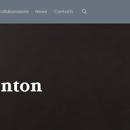
ollaborazioni
News
Contatti
enton