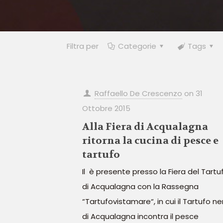
Filtra per
Categorie
Tags
Raffaello De Crescenzo
on
31
Ottobre 2015
Alla Fiera di Acqualagna
ritorna la cucina di pesce e
tartufo
Il è presente presso la Fiera del Tartu
di Acqualagna con la Rassegna
“Tartufovistamare“, in cui il Tartufo ne
di Acqualagna incontra il pesce