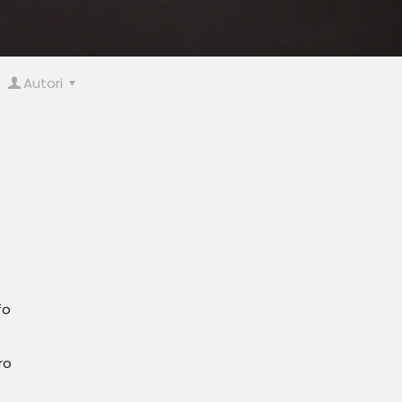
Autori
fo
ro