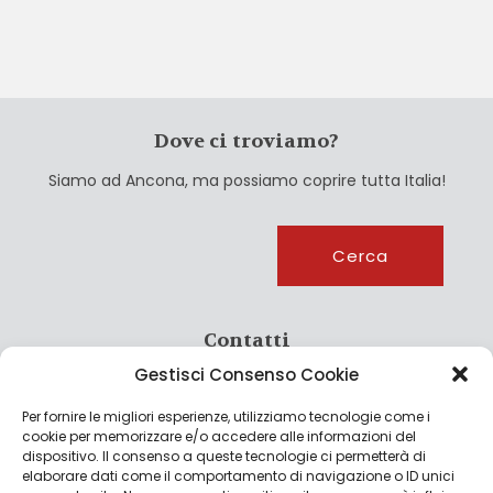
Dove ci troviamo?
Siamo ad Ancona, ma possiamo coprire tutta Italia!
Cerca
Cerca
Contatti
Gestisci Consenso Cookie
info@culturagroalimentare.com
Per fornire le migliori esperienze, utilizziamo tecnologie come i
cookie per memorizzare e/o accedere alle informazioni del
dispositivo. Il consenso a queste tecnologie ci permetterà di
elaborare dati come il comportamento di navigazione o ID unici
Note legali