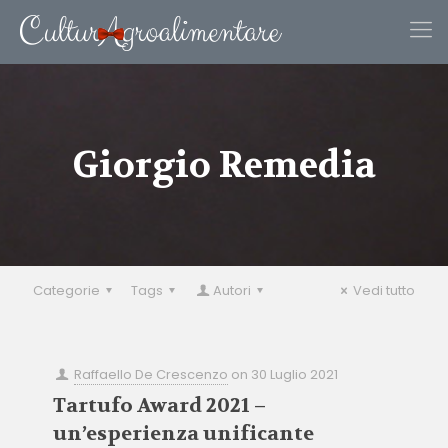
Giorgio Remedia
Categorie
Tags
Autori
Vedi tutto
Raffaello De Crescenzo
on
30 Luglio 2021
Tartufo Award 2021 –
un’esperienza unificante