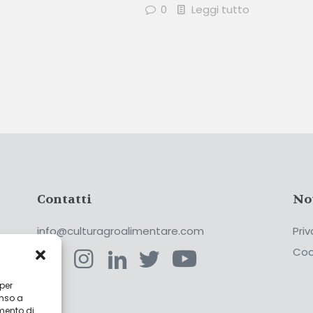
0
Leggi tutto
Contatti
No
info@culturagroalimentare.com
Priv
Coo
 per
enso a
ca
mento di