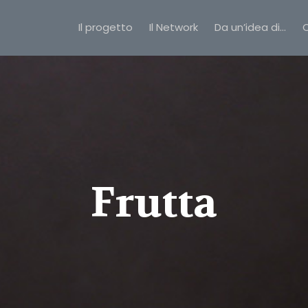
Il progetto
Il Network
Da un’idea di…
C
Frutta