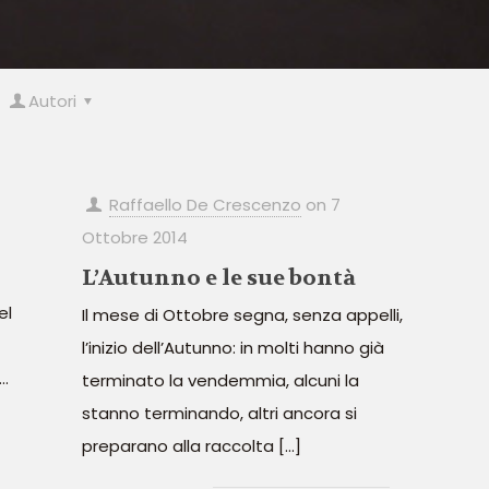
Autori
Raffaello De Crescenzo
on
7
Ottobre 2014
L’Autunno e le sue bontà
el
Il mese di Ottobre segna, senza appelli,
l’inizio dell’Autunno: in molti hanno già
…
terminato la vendemmia, alcuni la
stanno terminando, altri ancora si
preparano alla raccolta
[…]