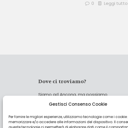
0
Leggi tutto
Dove ci troviamo?
Siamo ad Ancona, ma possiamo
coprire tutta Italia!
Gestisci Consenso Cookie
Per fornire le migliori esperienze, utilizziamo tecnologie come i cookie
Cerca
memorizzare e/o accedere alle informazioni del dispositivo. Il cons
Cer
queste tecnologie ci permetterà di elaborare dati come il comporta