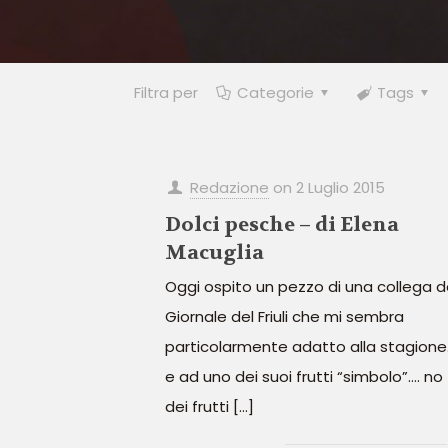
Filtra per
Categorie
Tags
Redazione
on
2 Luglio 2015
Dolci pesche – di Elena
Macuglia
Oggi ospito un pezzo di una collega d
Giornale del Friuli che mi sembra
particolarmente adatto alla stagione
e ad uno dei suoi frutti “simbolo”…. no
dei frutti
[…]