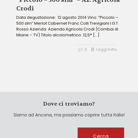
Crodi
Data degustazione: 12 agosto 2014 Vino: “Piccolo –
500 slm” Merlot Cabernet Franc Colli Trevigiani I.G.T.
Rosso Azienda: Azienda Agricola Crodi (Combai di
Miane – TV) Titolo alcolometrico: 12,5°
[…]
0
Leggi tutto
Dove ci troviamo?
Siamo ad Ancona, ma possiamo coprire tutta Italia!
Cerca
Cerca