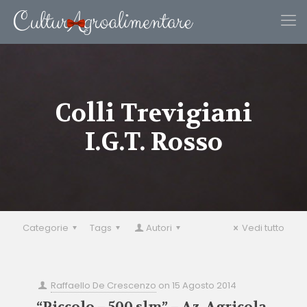
Colli Trevigiani
I.G.T. Rosso
Categorie
Tags
Autori
Vedi tutto
Raffaello De Crescenzo
on
15 Agosto 2014
“Piccolo – 500 slm” – Az. Agricola