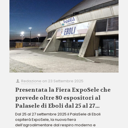
Redazione
on
23 Settembre 2025
Presentata la Fiera ExpoSele che
prevede oltre 80 espositori al
Palasele di Eboli dal 25 al 27
settembre 2025
Dal 25 al 27 settembre 2025 il PalaSele di Eboli
ospiterà ExpoSele, la nuova fiera
dell’agroalimentare dal respiro moderno e