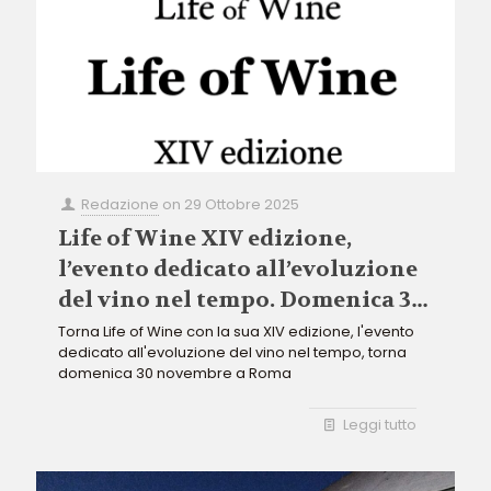
Redazione
on
29 Ottobre 2025
Life of Wine XIV edizione,
l’evento dedicato all’evoluzione
del vino nel tempo. Domenica 30
novembre a Roma
Torna Life of Wine con la sua XIV edizione, l'evento
dedicato all'evoluzione del vino nel tempo, torna
domenica 30 novembre a Roma
Leggi tutto