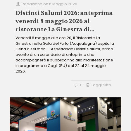
Redazione
on
6 Maggio 2026
Distinti Salumi 2026: anteprima
venerdì 8 maggio 2026 al
ristorante La Ginestra di
Acqualagna
Venerdì 8 maggio alle ore 20, il Ristorante La
Ginestra nella Gola del Furlo (Acqualagna) ospita la
Cena a sei mani – Aspettando Distinti Salumi, primo
evento di un calendario di anteprime che
accompagnerà il pubblico fino alla manifestazione
in programma a Cagli (PU) dal 22 al 24 maggio
2026.
0
Leggi tutto