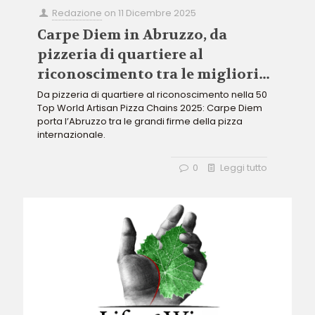
Redazione
on
11 Dicembre 2025
Carpe Diem in Abruzzo, da
pizzeria di quartiere al
riconoscimento tra le migliori
catene al mondo
Da pizzeria di quartiere al riconoscimento nella 50
Top World Artisan Pizza Chains 2025: Carpe Diem
porta l’Abruzzo tra le grandi firme della pizza
internazionale.
0
Leggi tutto