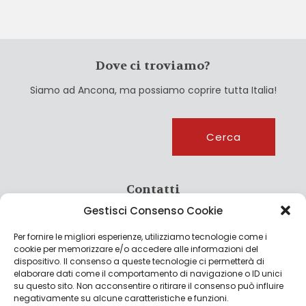
Dove ci troviamo?
Siamo ad Ancona, ma possiamo coprire tutta Italia!
Cerca
Cerca
Contatti
Gestisci Consenso Cookie
info@culturagroalimentare.com
Per fornire le migliori esperienze, utilizziamo tecnologie come i
cookie per memorizzare e/o accedere alle informazioni del
dispositivo. Il consenso a queste tecnologie ci permetterà di
elaborare dati come il comportamento di navigazione o ID unici
Note legali
su questo sito. Non acconsentire o ritirare il consenso può influire
negativamente su alcune caratteristiche e funzioni.
Privacy Policy