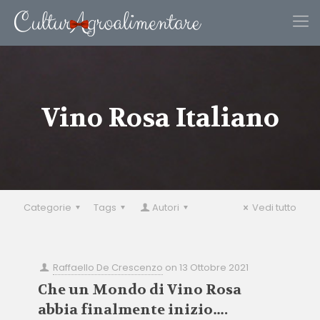
Vino Rosa Italiano
Categorie
Tags
Autori
Vedi tutto
Raffaello De Crescenzo
on
13 Ottobre 2021
Che un Mondo di Vino Rosa
abbia finalmente inizio….