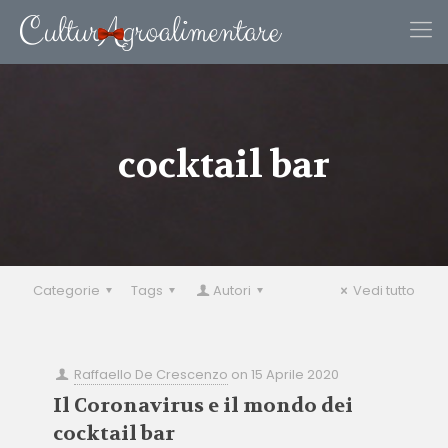
cocktail bar
Categorie
Tags
Autori
Vedi tutto
Raffaello De Crescenzo
on
15 Aprile 2020
Il Coronavirus e il mondo dei
cocktail bar