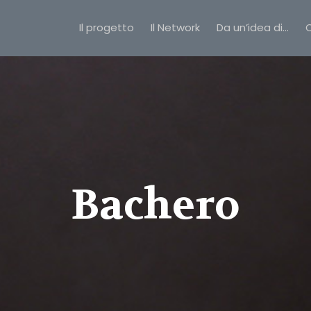
Il progetto
Il Network
Da un’idea di…
C
Bachero