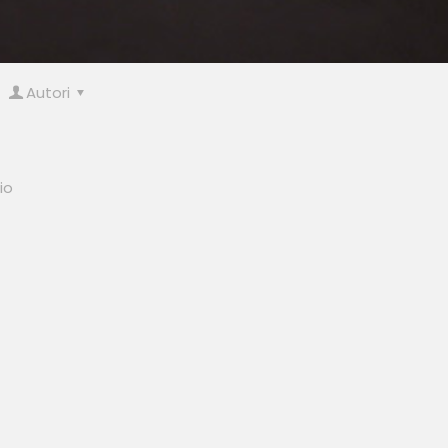
Autori
io