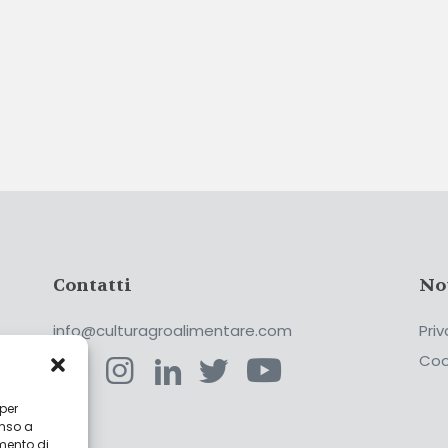
Contatti
No
info@culturagroalimentare.com
Priv
Coo
 per
enso a
ca
mento di