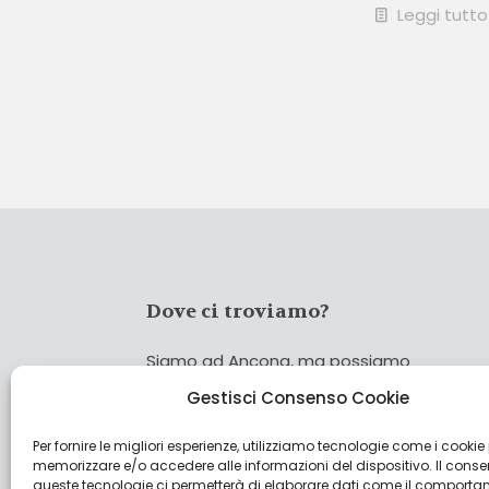
Leggi tutto
Dove ci troviamo?
Siamo ad Ancona, ma possiamo
coprire tutta Italia!
Gestisci Consenso Cookie
Per fornire le migliori esperienze, utilizziamo tecnologie come i cookie
Cerca
memorizzare e/o accedere alle informazioni del dispositivo. Il cons
Cer
queste tecnologie ci permetterà di elaborare dati come il comporta