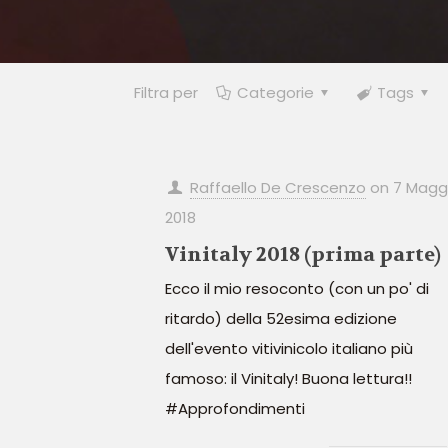
Filtra per
Categorie
Tags
Raffaello De Crescenzo
on
7 Magg
2018
Vinitaly 2018 (prima parte)
Ecco il mio resoconto (con un po' di
ritardo) della 52esima edizione
dell'evento vitivinicolo italiano più
famoso: il Vinitaly! Buona lettura!!
#Approfondimenti