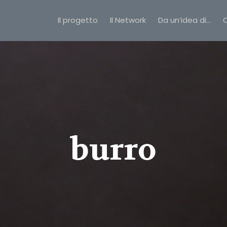
Il progetto
Il Network
Da un’idea di…
C
burro