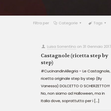
Filtra per
Categorie
Tags
Luisa Sorrentino
on
31 Gennaio 201
Castagnole (ricetta step by
step)
#CucinandinAllegria – Le Castagnole,
ricetta originale step by step (By
Vanessa) DOLCETTO O SCHERZETTO!!!
No, non siamo ad Halloween, ma in
Italia dove, soprattutto per i
[…]