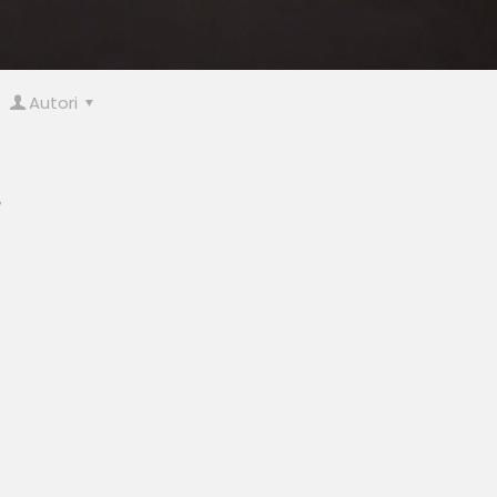
Autori
7