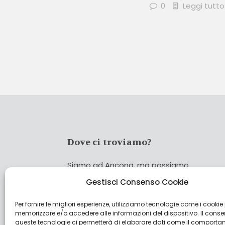
0
Leggi tutto
Dove ci troviamo?
Siamo ad Ancona, ma possiamo
coprire tutta Italia!
Gestisci Consenso Cookie
Per fornire le migliori esperienze, utilizziamo tecnologie come i cookie
Cerca
memorizzare e/o accedere alle informazioni del dispositivo. Il cons
Cer
queste tecnologie ci permetterà di elaborare dati come il comporta