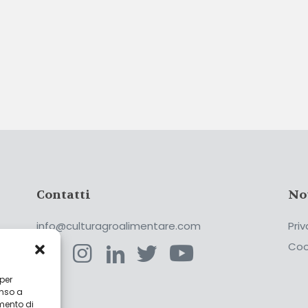
Contatti
No
info@culturagroalimentare.com
Priv
Coo
 per
enso a
ca
mento di