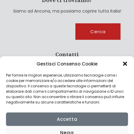
Dove ci troviamo?
Siamo ad Ancona, ma possiamo coprire tutta Italia!
Cerca
Cerca
Contatti
Gestisci Consenso Cookie
info@culturagroalimentare.com
Per fornire le migliori esperienze, utilizziamo tecnologie come i
cookie per memorizzare e/o accedere alle informazioni del
dispositivo. Il consenso a queste tecnologie ci permetterà di
elaborare dati come il comportamento di navigazione o ID unici
Note legali
su questo sito. Non acconsentire o ritirare il consenso può influire
negativamente su alcune caratteristiche e funzioni.
Privacy Policy
Cookie Policy
Accetta
Nega