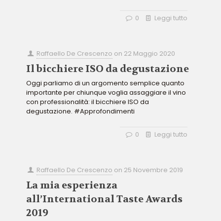
0
Leggi tutto
Raffaello De Crescenzo
on
22 Maggio 2020
Il bicchiere ISO da degustazione
Oggi parliamo di un argomento semplice quanto
importante per chiunque voglia assaggiare il vino
con professionalità: il bicchiere ISO da
degustazione. #Approfondimenti
0
Leggi tutto
Raffaello De Crescenzo
on
25 Novembre 2019
La mia esperienza
all’International Taste Awards
2019