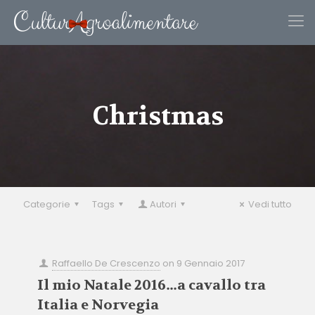
Christmas
Categorie
Tags
Autori
Vedi tutto
Raffaello De Crescenzo
on
9 Gennaio 2017
Il mio Natale 2016…a cavallo tra
Italia e Norvegia