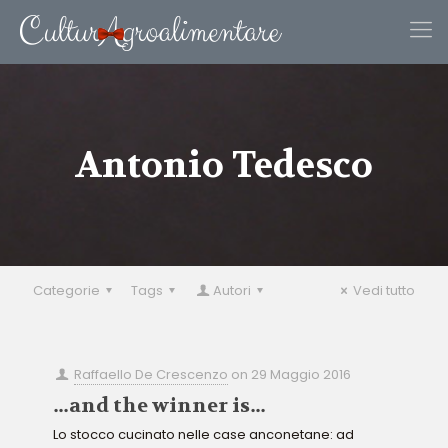
Antonio Tedesco
Categorie
Tags
Autori
Vedi tutto
Raffaello De Crescenzo
on
29 Maggio 2016
…and the winner is…
Lo stocco cucinato nelle case anconetane: ad