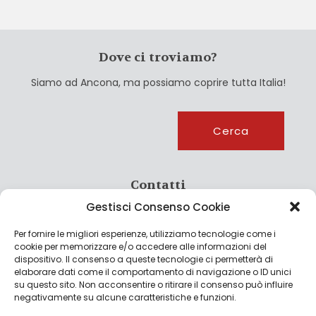
Dove ci troviamo?
Siamo ad Ancona, ma possiamo coprire tutta Italia!
Cerca
Cerca
Contatti
Gestisci Consenso Cookie
info@culturagroalimentare.com
Per fornire le migliori esperienze, utilizziamo tecnologie come i
cookie per memorizzare e/o accedere alle informazioni del
dispositivo. Il consenso a queste tecnologie ci permetterà di
elaborare dati come il comportamento di navigazione o ID unici
Note legali
su questo sito. Non acconsentire o ritirare il consenso può influire
negativamente su alcune caratteristiche e funzioni.
Privacy Policy