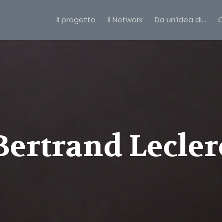
Il progetto
Il Network
Da un’idea di…
C
Bertrand Lecler