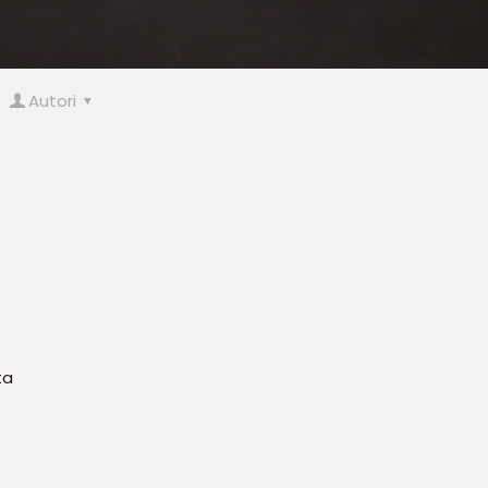
Autori
ta