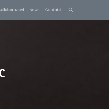
ollaborazioni
News
Contatti
c