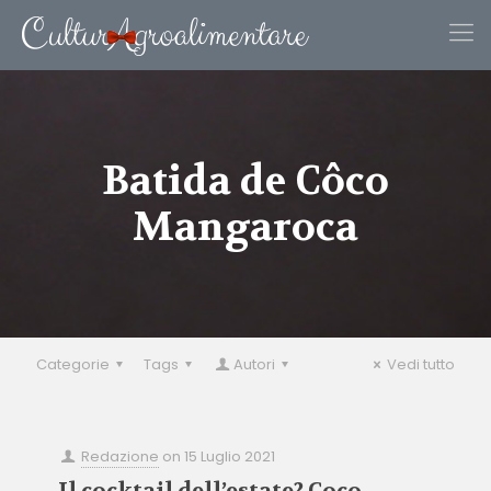
Batida de Côco
Mangaroca
Categorie
Tags
Autori
Vedi tutto
Redazione
on
15 Luglio 2021
Il cocktail dell’estate? Coco…