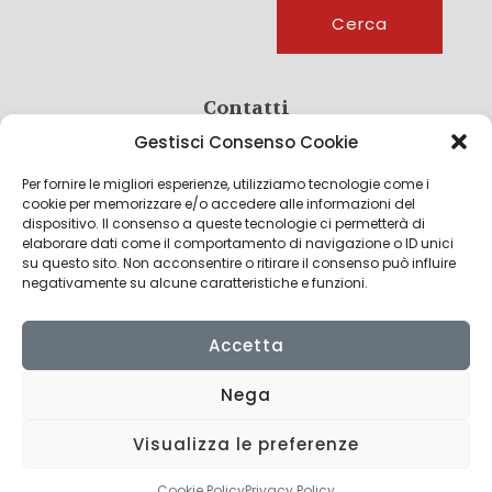
Cerca
Cerca
Contatti
Gestisci Consenso Cookie
info@culturagroalimentare.com
Per fornire le migliori esperienze, utilizziamo tecnologie come i
cookie per memorizzare e/o accedere alle informazioni del
dispositivo. Il consenso a queste tecnologie ci permetterà di
elaborare dati come il comportamento di navigazione o ID unici
Note legali
su questo sito. Non acconsentire o ritirare il consenso può influire
negativamente su alcune caratteristiche e funzioni.
Privacy Policy
Cookie Policy
Accetta
Nega
Visualizza le preferenze
© 2022 CulturAgroalimentare di Raffaello De Crescenzo - P.IVA
02636290427 | Made with
by
Consolidati
Cookie Policy
Privacy Policy