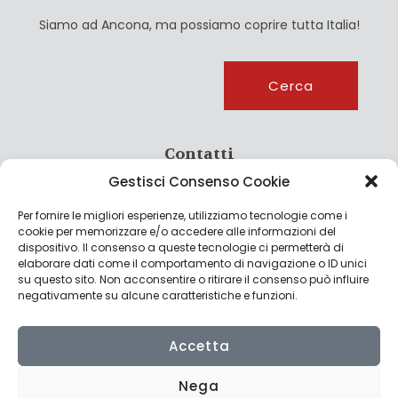
Siamo ad Ancona, ma possiamo coprire tutta Italia!
Cerca
Cerca
Contatti
Gestisci Consenso Cookie
info@culturagroalimentare.com
Per fornire le migliori esperienze, utilizziamo tecnologie come i
cookie per memorizzare e/o accedere alle informazioni del
dispositivo. Il consenso a queste tecnologie ci permetterà di
elaborare dati come il comportamento di navigazione o ID unici
Note legali
su questo sito. Non acconsentire o ritirare il consenso può influire
negativamente su alcune caratteristiche e funzioni.
Privacy Policy
Cookie Policy
Accetta
Nega